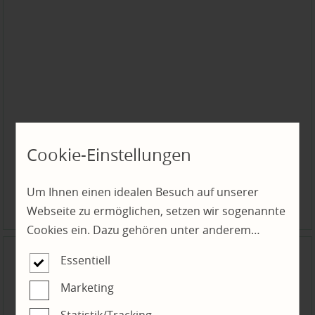
Gunreben Tafelparkett
Cookie-Einstellungen
Parkett und Parkettboden, Massivholzdielen,
Echtholzdielen, Echtholzboden, Holzboden
Um Ihnen einen idealen Besuch auf unserer
Gunreben
Boden
Parkettboden
Webseite zu ermöglichen, setzen wir sogenannte
Cookies ein. Dazu gehören unter anderem
Cookies, die für die Steuerung und den
Essentiell
reibungslosen Betrieb unserer kommerziellen
Unternehmensseite notwendig sind. Zusätzlich
Marketing
verwenden wir Cookies zur anonymen Erhebung